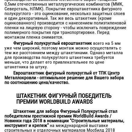
0,5мм отечественных металлургических комбинатов (ММК,
Северсталь, НЛМК). Покрытие евроштакетника фигурного
полукруглого - это оцинкование, несколько защитных слоев
и один декоративный. Так же весь штакетник (кроме
оцинкованного) производится с нанесением полиэтиленовой
пленки на лицевую сторону - чтобы исключить повреждение
полимерного покрытия при транспортировке. Перед
монтажом пленка снимается.
Фигурный полукруглый евроштакетник
всего на 5 мм
уже чем широкий, поэтому монтаж можно осуществлять с
тем же расстоянием между штакетинами. Однако металла
для производства полукруглого штакетника требуется
меньше, что делает его привлекательнее по цене
штакетника за штуку.
Евроштакетник фигурный полукруглый от ТПК Центр
Металлокровли - оптимальное решение для Вашего забора
по соотношению цена/качество.
ШТАКЕТНИК ФИГУРНЫЙ ПОБЕДИТЕЛЬ
ПРЕМИИ WORLDBUILD AWARDS
Штакетник для забора Фигурный Полукруглый стал
победителем престижной премии WorldBuild Awards /
Новинки года 2018 в номинации "Строительные материалы,
инструмент и крепеж"
на международной выставке
строительных и отделочных материалов Мосбилд 2018